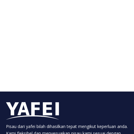
3. Pisau mesin untuk industri tayar
Kami membekalkan reka bentuk standard dan adat.
Pelbagai produk kami untuk industri getah termasuk.
Termasuk tetapi tidak terhad: bilah ricih tali keluli,
pisau pemotong lembaran kasar, memotong pisau,
pisau pekeliling, pisau extruder, pemotong
menghancurkan, pisau slitter yang disalut, pisau lurus,