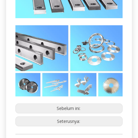
2. Shredder Crusher Granulator Pisau
untuk Industri Kitar Semula
Kami menyokong industri kitar semula dengan bilah
dan sistem yang cekap.
Termasuk tetapi tidak terhad: Fly dan pisau pisau,
bilah pencincang, pisau penghancur, pisau pemotong,
pisau pemutar dan stator, dll.