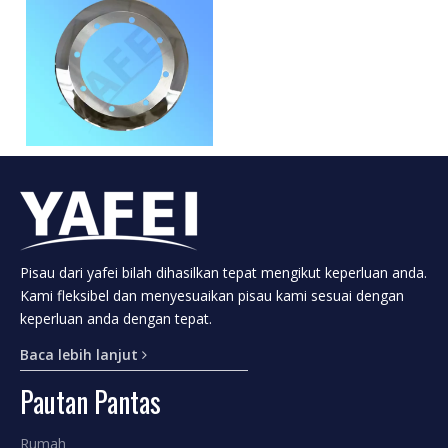
Bilah Celah Pekeliling Kotak
Beralun
Menambah kepada bakul
Pisau dari yafei bilah dihasilkan tepat mengikut keperluan anda.
1
2
3
»
Kami fleksibel dan menyesuaikan pisau kami sesuai dengan
keperluan anda dengan tepat.
Baca lebih lanjut
Klasifikasi Produk.
Pautan Pantas
Rumah