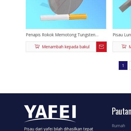
Penapis Rokok Memotong Tungsten
Pisau Lur
Carbide Slitter Blades
Memotong
Menambah kepada bakul
M
1
Pautan
Rumah
Pisau dari yafei bilah dihasilkan tepat