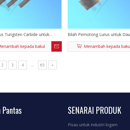
us Tungsten Carbide untuk
Bilah Pemotong Lurus untuk Da
 Kertas Rokok
Tembakau
enambah kepada bakul
Menambah kepada baku
2
3
4
...
65
»
 Pantas
SENARAI PRODUK
Pisau untuk industri logam