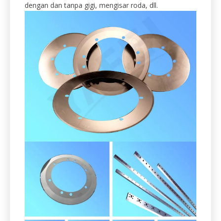
2. Pisau atas dan bawah Slitter untuk
industri pemprosesan kertas.
Kami menyokong industri pemprosesan kertas
dengan bilah dan pisau yang cekap.
Termasuk tetapi tidak terhad: bahagian atas dan
bawah pisau slit, pisau berbilang alur, pisau masakan
pekeliling, pisau pemotong salib, pemotongan, blands