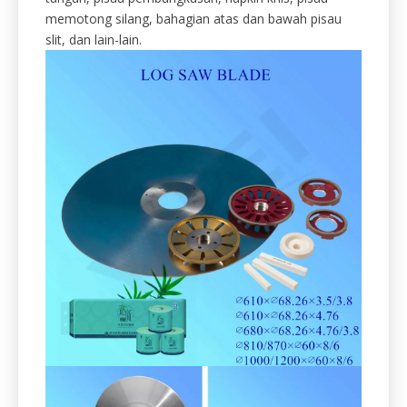
Knives Yafei membekalkan pelbagai skor, ricih, dan
pisau slitter untuk memenuhi keperluan kertas, tisu,
papan, dan industri kertas yang halus.
Termasuk tetapi tidak terhad: log Saw bilah, roda
pengisar CBN, perforasi dan pisau anvil, pisau sapu
tangan, pisau pembungkusan, napkin knis, pisau
memotong silang, bahagian atas dan bawah pisau
slit, dan lain-lain.