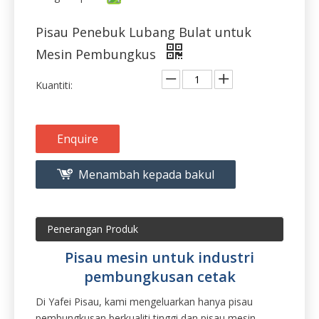
Mesin Pembungkus
Kuantiti:
Enquire
Menambah kepada bakul
Penerangan Produk
Pisau mesin untuk industri
pembungkusan cetak
Di Yafei Pisau, kami mengeluarkan hanya pisau
pembungkusan berkualiti tinggi dan pisau mesin
cetak. Dibuat dari hanya keluli alat berkualiti tinggi
yang berkualiti dan keluli tahan karat gred halus, bilah
perindustrian Yafei tidak pernah mengecewakan.