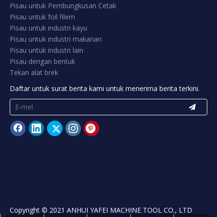
Kami fleksibel dan menyesuaikan pisau kami sesuai dengan
keperluan anda dengan tepat.
Baca lebih lanjut
Pautan Pantas
Rumah
Produk
Permohonan
Kes
Panduan Teknikal
Tentang kita
Berita
Hubungi Kami
SENARAI PRODUK