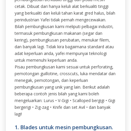
Bilah pembungkusan kami meliputi pelbagai industri,
termasuk pembungkusan makanan (segar dan
kering), pembungkusan perubatan, menukar filem,
dan banyak lagi. Tidak kira bagaimana standard atau
adat keperluan anda, yafei mempunyai teknologi
untuk memenuhi keperluan anda.
Pisau pembungkusan kami sesuai untuk perforating,
pemotongan guillotine, crosscuts, luka mendatar dan
menegak, pemotongan, dan keperluan
pembungkusan yang unik yang lain. Berikut adalah
beberapa contoh jenis bilah yang kami boleh
mengeluarkan: Lurus • V-Gigi • Scalloped bergigi • Gigi
bergerigi • Zig-zag • Knife dan set Avil • dan banyak
lagi!
1. Blades untuk mesin pembungkusan.
Kami membekalkan reka bentuk standard dan adat.
Rangkaian produk kami: pisau pengedap dulang, bilah
pembungkusan teh, pisau gunting, pisau pembalut