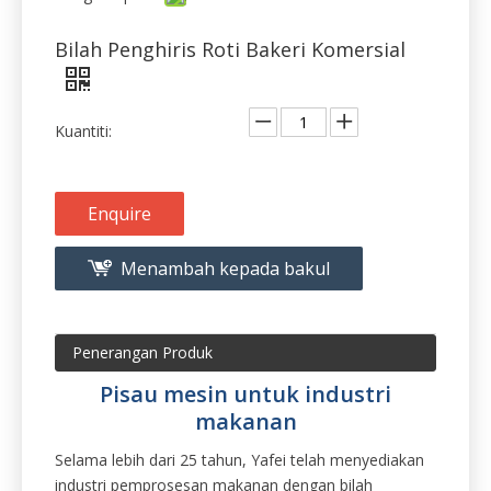
Kuantiti:
Enquire
Menambah kepada bakul
Penerangan Produk
Pisau mesin untuk industri
makanan
Selama lebih dari 25 tahun, Yafei telah menyediakan
industri pemprosesan makanan dengan bilah
pemotongan yang mereka perlukan. Sama ada anda
berada di tenusu, penaik, gula-gula, makanan ringan,
atau mana-mana industri makanan lain, kami boleh
mengeluarkan bilah pemprosesan makanan