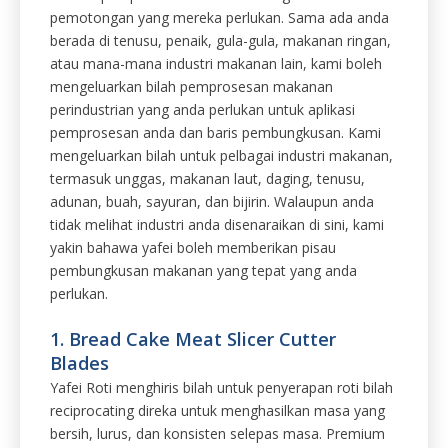
perindustrian yang anda perlukan untuk aplikasi
pemprosesan anda dan baris pembungkusan. Kami
mengeluarkan bilah untuk pelbagai industri makanan,
termasuk unggas, makanan laut, daging, tenusu,
adunan, buah, sayuran, dan bijirin. Walaupun anda
tidak melihat industri anda disenaraikan di sini, kami
yakin bahawa yafei boleh memberikan pisau
pembungkusan makanan yang tepat yang anda
perlukan.
1. Bread Cake Meat Slicer Cutter
Blades
Yafei Roti menghiris bilah untuk penyerapan roti bilah
reciprocating direka untuk menghasilkan masa yang
bersih, lurus, dan konsisten selepas masa. Premium
Scallop Edge dan Edge Replectrocating Blading
menghiris roti boleh didapati dalam pelbagai pilihan
panjang dan kelengkapan akhir agar sesuai dengan
kebanyakan mesin penghirisan roti komersial,
termasuk Oliver, Berkel, Jac dan Doyon.