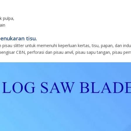
k pulpa,
ain
penukaran tisu.
 pisau slitter untuk memenuhi keperluan kertas, tisu, papan, dan indus
 pengisar CBN, perforasi dan pisau anvil, pisau sapu tangan, pisau p