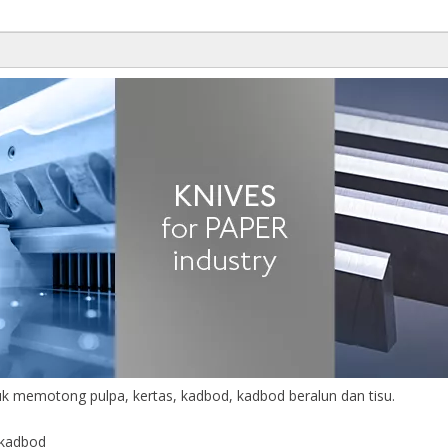
uk memotong pulpa, kertas, kadbod, kadbod beralun dan tisu.
n kadbod