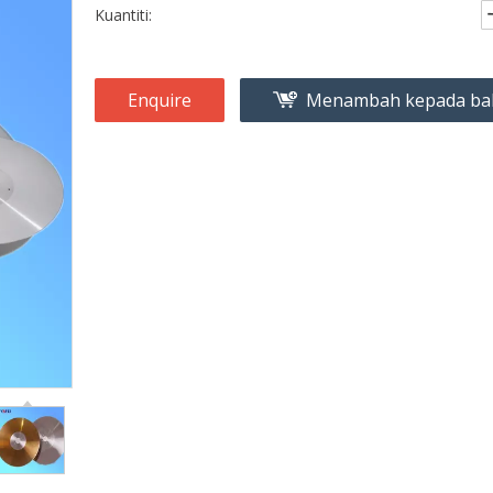
Kuantiti:
Enquire
Menambah kepada ba